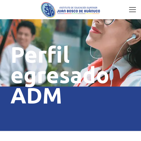
Perfil
egresado
ADM