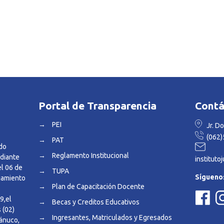
Portal de Transparencia
Cont
→
PEI
Jr. Do
(062)5
→
PAT
ndo
→
Reglamento Institucional
ediante
institut
el 06 de
→
TUPA
Sígueno
iamiento
→
Plan de Capacitación Docente
9,el
→
Becas y Creditos Educativos
 (02)
→
Ingresantes, Matriculados y Egresados
uánuco,