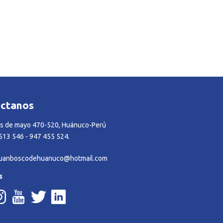
áctanos
s de mayo 470-520, Huánuco-Perú
13 546 - 947 455 524.
ojuanboscodehuanuco@hotmail.com
s